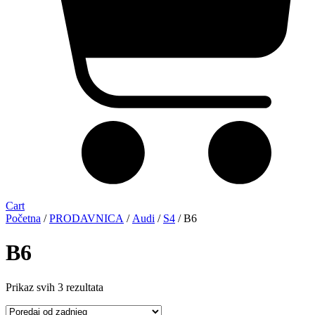
Cart
Početna
/
PRODAVNICA
/
Audi
/
S4
/ B6
B6
Sorted
Prikaz svih 3 rezultata
by
latest