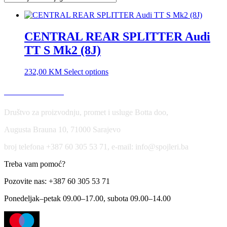
CENTRAL REAR SPLITTER Audi
TT S Mk2 (8J)
232,00
KM
Select options
USLOVI KORIŠĆENJA
Društvo za proizvodnju, promet i usluge Botta doo,
Augusta Brauna 10, 71000 Sarajevo
broj telefona +387 60 305 53 71, e-mail: info@spojleri.ba
Treba vam pomoć?
Pozovite nas: +387 60 305 53 71
Ponedeljak–petak 09.00–17.00, subota 09.00–14.00