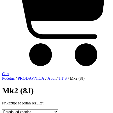
Cart
Početna
/
PRODAVNICA
/
Audi
/
TT S
/ Mk2 (8J)
Mk2 (8J)
Prikazuje se jedan rezultat