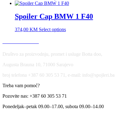
Spoiler Cap BMW 1 F40
374,00
KM
Select options
USLOVI KORIŠĆENJA
Društvo za proizvodnju, promet i usluge Botta doo,
Augusta Brauna 10, 71000 Sarajevo
broj telefona +387 60 305 53 71, e-mail: info@spojleri.ba
Treba vam pomoć?
Pozovite nas: +387 60 305 53 71
Ponedeljak–petak 09.00–17.00, subota 09.00–14.00