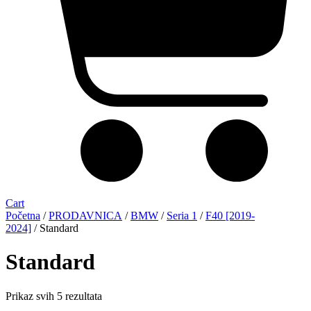
Cart
Početna
/
PRODAVNICA
/
BMW
/
Seria 1
/
F40 [2019-
2024]
/ Standard
Standard
Sorted
Prikaz svih 5 rezultata
by