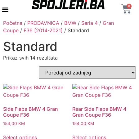
0
AUTENTIČNI PROIZVODI
MAXTON DESIGN
Početna
/
PRODAVNICA
/
BMW
/
Seria 4
/
Gran
Coupe
/
F36 [2014-2021]
/ Standard
Standard
Prikaz svih 14 rezultata
Side Flaps BMW 4 Gran
Rear Side Flaps BMW 4
Coupe F36
Gran Coupe F36
154,00
KM
154,00
KM
Select options
Select options