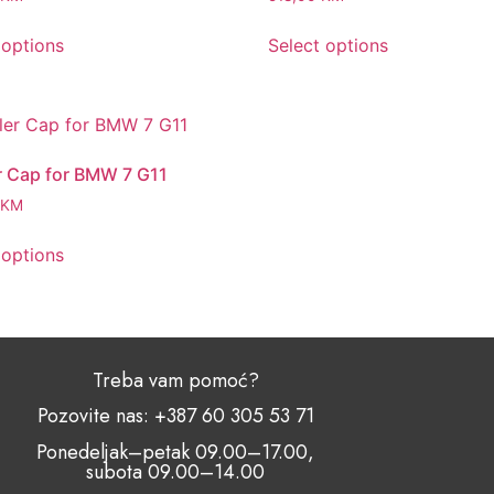
 options
Select options
r Cap for BMW 7 G11
KM
 options
Treba vam pomoć?
Pozovite nas: +387 60 305 53 71
Ponedeljak–petak 09.00–17.00,
subota 09.00–14.00