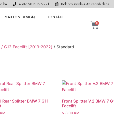
ri.ba
+387 60 305 53 71
Rok proizvodnje 45 radnih dana
MAXTON DESIGN
KONTAKT
0
 / G12 Facelift [2019-2022]
/ Standard
l Rear Splitter BMW 7 G11
Front Splitter V.2 BMW 7 G
t
Facelift
KM
518,00
KM