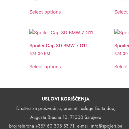
Select options
Select
Spoiler Cap 3D BMW 7 G11
Spoile
374,00
KM
374,00
Select options
Select
USLOVI KORIŠĆENJA
Društvo za proizvodnju, promet i usluge Botta doo,
Augusta Brauna 10, 71000 Sarajevo
broj telefona +387 60 305 53 71, e-mail: info@spojleri.ba