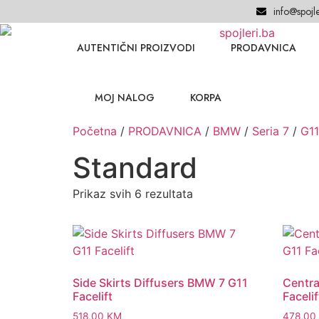
info@spojle
AUTENTIČNI PROIZVODI
PRODAVNICA
MOJ NALOG
KORPA
Početna
/
PRODAVNICA
/
BMW
/
Seria 7
/
G11
Standard
Prikaz svih 6 rezultata
Side Skirts Diffusers BMW 7 G11
Centra
Facelift
Facelif
518,00
KM
478,00