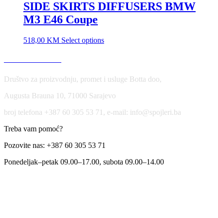
SIDE SKIRTS DIFFUSERS BMW
M3 E46 Coupe
518,00
KM
Select options
USLOVI KORIŠĆENJA
Društvo za proizvodnju, promet i usluge Botta doo,
Augusta Brauna 10, 71000 Sarajevo
broj telefona +387 60 305 53 71, e-mail: info@spojleri.ba
Treba vam pomoć?
Pozovite nas: +387 60 305 53 71
Ponedeljak–petak 09.00–17.00, subota 09.00–14.00