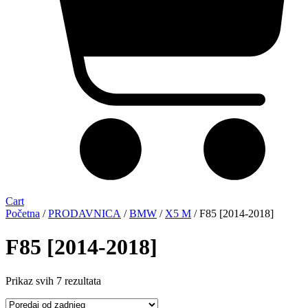
Cart
Početna
/
PRODAVNICA
/
BMW
/
X5 M
/ F85 [2014-2018]
F85 [2014-2018]
Sorted
Prikaz svih 7 rezultata
by
latest