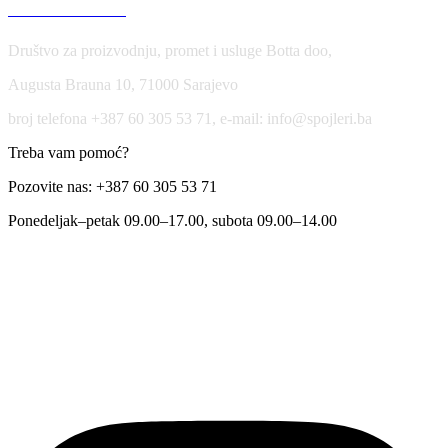
USLOVI KORIŠĆENJA
Društvo za proizvodnju, promet i usluge Botta doo,
Augusta Brauna 10, 71000 Sarajevo
broj telefona +387 60 305 53 71, e-mail: info@spojleri.ba
Treba vam pomoć?
Pozovite nas: +387 60 305 53 71
Ponedeljak–petak 09.00–17.00, subota 09.00–14.00