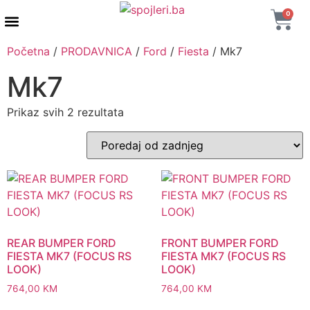
0
AUTENTIČNI PROIZVODI
MAXTON DESIGN
Početna
/
PRODAVNICA
/
Ford
/
Fiesta
/ Mk7
Mk7
Prikaz svih 2 rezultata
REAR BUMPER FORD
FRONT BUMPER FORD
FIESTA MK7 (FOCUS RS
FIESTA MK7 (FOCUS RS
LOOK)
LOOK)
764,00
KM
764,00
KM