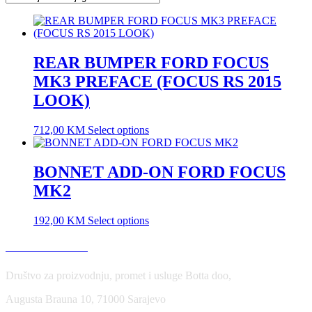
REAR BUMPER FORD FOCUS
MK3 PREFACE (FOCUS RS 2015
LOOK)
712,00
KM
Select options
BONNET ADD-ON FORD FOCUS
MK2
192,00
KM
Select options
USLOVI KORIŠĆENJA
Društvo za proizvodnju, promet i usluge Botta doo,
Augusta Brauna 10, 71000 Sarajevo