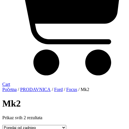
Cart
Početna
/
PRODAVNICA
/
Ford
/
Focus
/ Mk2
Mk2
Sorted
Prikaz svih 2 rezultata
by
latest