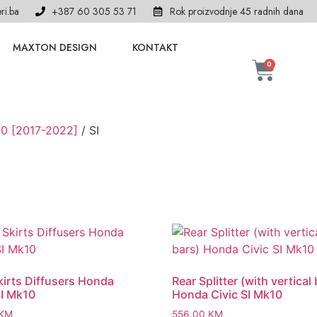
ri.ba
+387 60 305 53 71
Rok proizvodnje 45 radnih dana
MAXTON DESIGN
KONTAKT
0
0 [2017-2022]
/ SI
kirts Diffusers Honda
Rear Splitter (with vertical
SI Mk10
Honda Civic SI Mk10
KM
556,00
KM