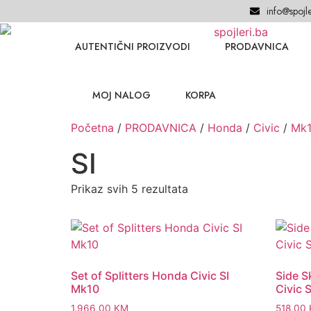
info@spojle
AUTENTIČNI PROIZVODI
PRODAVNICA
MOJ NALOG
KORPA
Početna
/
PRODAVNICA
/
Honda
/
Civic
/
Mk1
SI
Prikaz svih 5 rezultata
Set of Splitters Honda Civic SI
Side S
Mk10
Civic 
1.966,00
KM
518,00