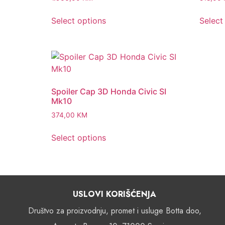
Select options
Select
Spoiler Cap 3D Honda Civic SI
Mk10
374,00
KM
Select options
USLOVI KORIŠĆENJA
Društvo za proizvodnju, promet i usluge Botta doo,