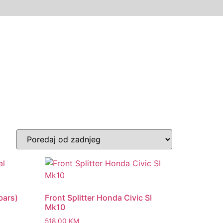
 bars)
Front Splitter Honda Civic SI
Mk10
518,00
KM