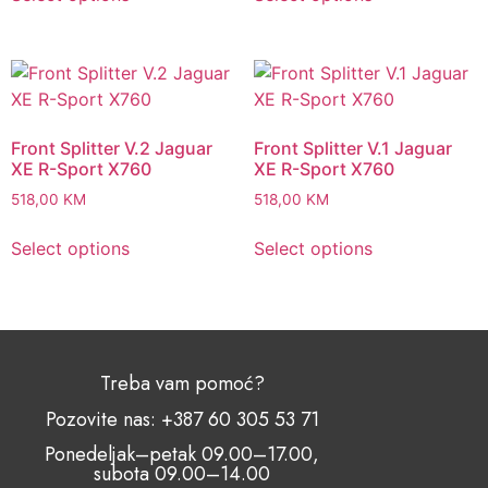
Front Splitter V.2 Jaguar
Front Splitter V.1 Jaguar
XE R-Sport X760
XE R-Sport X760
518,00
KM
518,00
KM
Select options
Select options
Treba vam pomoć?
Pozovite nas: +387 60 305 53 71
Ponedeljak–petak 09.00–17.00,
subota 09.00–14.00