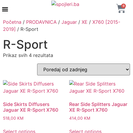
0
AUTENTIČNI PROIZVODI
MAXTON DESIGN
Početna
/
PRODAVNICA
/
Jaguar
/
XE
/
X760 [2015-
2019]
/ R-Sport
R-Sport
Prikaz svih 4 rezultata
Side Skirts Diffusers
Rear Side Splitters Jaguar
Jaguar XE R-Sport X760
XE R-Sport X760
518,00
KM
414,00
KM
Select options
Select options