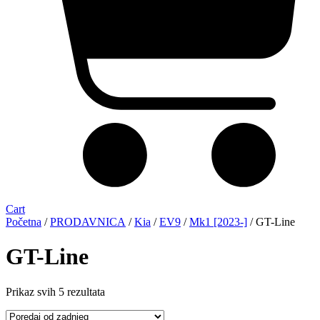
Cart
Početna
/
PRODAVNICA
/
Kia
/
EV9
/
Mk1 [2023-]
/ GT-Line
GT-Line
Sorted
Prikaz svih 5 rezultata
by
latest