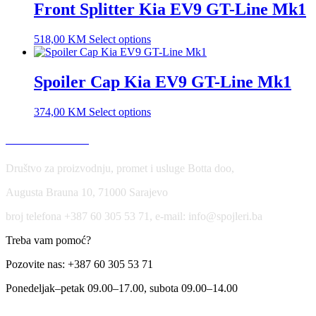
Front Splitter Kia EV9 GT-Line Mk1
518,00
KM
Select options
Spoiler Cap Kia EV9 GT-Line Mk1
374,00
KM
Select options
USLOVI KORIŠĆENJA
Društvo za proizvodnju, promet i usluge Botta doo,
Augusta Brauna 10, 71000 Sarajevo
broj telefona +387 60 305 53 71, e-mail: info@spojleri.ba
Treba vam pomoć?
Pozovite nas: +387 60 305 53 71
Ponedeljak–petak 09.00–17.00, subota 09.00–14.00