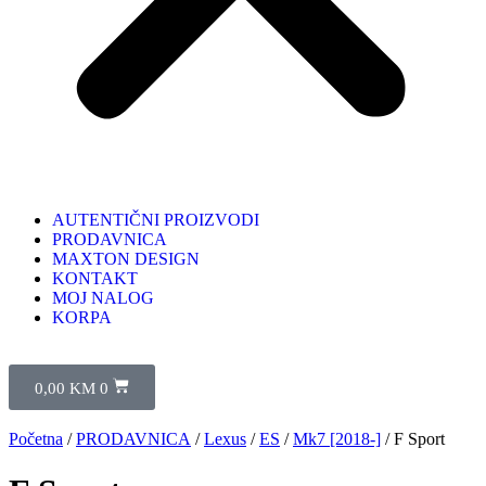
AUTENTIČNI PROIZVODI
PRODAVNICA
MAXTON DESIGN
KONTAKT
MOJ NALOG
KORPA
0,00
KM
0
Početna
/
PRODAVNICA
/
Lexus
/
ES
/
Mk7 [2018-]
/ F Sport