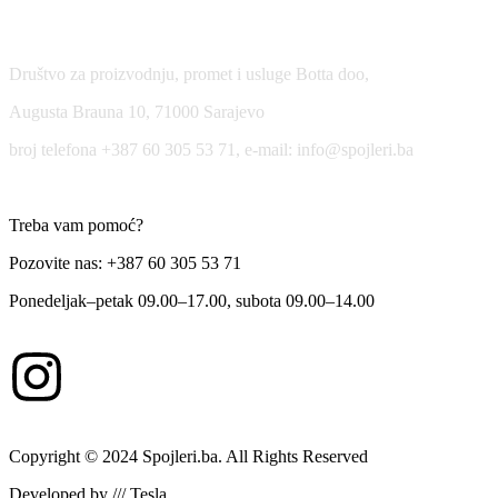
USLOVI KORIŠĆENJA
Društvo za proizvodnju, promet i usluge Botta doo,
Augusta Brauna 10, 71000 Sarajevo
broj telefona +387 60 305 53 71, e-mail: info@spojleri.ba
Treba vam pomoć?
Pozovite nas: +387 60 305 53 71
Ponedeljak–petak 09.00–17.00, subota 09.00–14.00
Copyright © 2024 Spojleri.ba. All Rights Reserved
Developed by /// Tesla