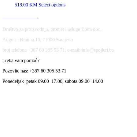
518,00
KM
Select options
USLOVI KORIŠĆENJA
Društvo za proizvodnju, promet i usluge Botta doo,
Augusta Brauna 10, 71000 Sarajevo
broj telefona +387 60 305 53 71, e-mail: info@spojleri.ba
Treba vam pomoć?
Pozovite nas: +387 60 305 53 71
Ponedeljak–petak 09.00–17.00, subota 09.00–14.00