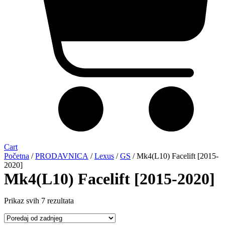
Cart
Početna
/
PRODAVNICA
/
Lexus
/
GS
/ Mk4(L10) Facelift [2015-
2020]
Mk4(L10) Facelift [2015-2020]
Sorted
Prikaz svih 7 rezultata
by
latest