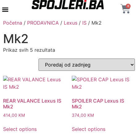
0
AUTENTIČNI PROIZVODI
MAXTON DESIGN
Početna
/
PRODAVNICA
/
Lexus
/
IS
/ Mk2
Mk2
Prikaz svih 5 rezultata
REAR VALANCE Lexus IS
SPOILER CAP Lexus IS
Mk2
Mk2
414,00
KM
374,00
KM
Select options
Select options