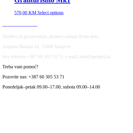
570,00
KM
Select options
USLOVI KORIŠĆENJA
Društvo za proizvodnju, promet i usluge Botta doo,
Augusta Brauna 10, 71000 Sarajevo
broj telefona +387 60 305 53 71, e-mail: info@spojleri.ba
Treba vam pomoć?
Pozovite nas: +387 60 305 53 71
Ponedeljak–petak 09.00–17.00, subota 09.00–14.00