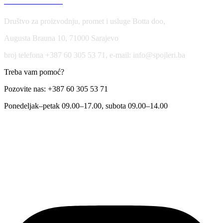
USLOVI KORIŠĆENJA
Društvo za proizvodnju, promet i usluge Botta doo,
Augusta Brauna 10, 71000 Sarajevo
broj telefona +387 60 305 53 71, e-mail: info@spojleri.ba
Treba vam pomoć?
Pozovite nas: +387 60 305 53 71
Ponedeljak–petak 09.00–17.00, subota 09.00–14.00