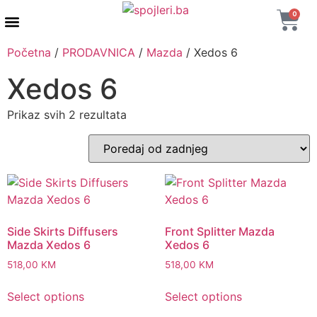
0
AUTENTIČNI PROIZVODI
MAXTON DESIGN
Početna
/
PRODAVNICA
/
Mazda
/ Xedos 6
Xedos 6
Prikaz svih 2 rezultata
Side Skirts Diffusers
Front Splitter Mazda
Mazda Xedos 6
Xedos 6
518,00
KM
518,00
KM
Select options
Select options