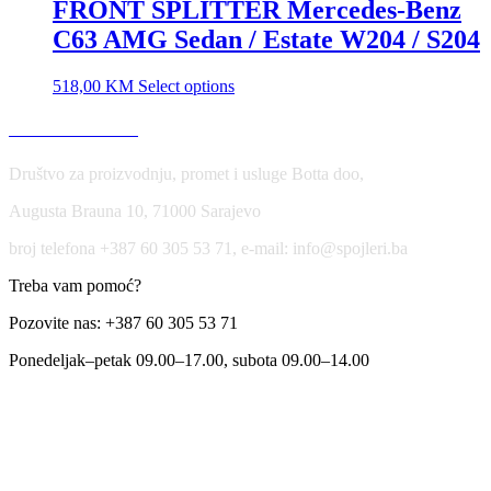
FRONT SPLITTER Mercedes-Benz
C63 AMG Sedan / Estate W204 / S204
518,00
KM
Select options
USLOVI KORIŠĆENJA
Društvo za proizvodnju, promet i usluge Botta doo,
Augusta Brauna 10, 71000 Sarajevo
broj telefona +387 60 305 53 71, e-mail: info@spojleri.ba
Treba vam pomoć?
Pozovite nas: +387 60 305 53 71
Ponedeljak–petak 09.00–17.00, subota 09.00–14.00