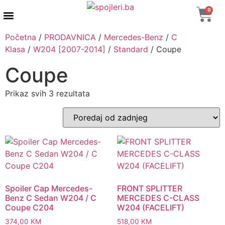
0
AUTENTIČNI PROIZVODI
MAXTON DESIGN
Početna
/
PRODAVNICA
/
Mercedes-Benz
/
C
Klasa
/
W204 [2007-2014]
/
Standard
/ Coupe
Coupe
Prikaz svih 3 rezultata
Spoiler Cap Mercedes-
FRONT SPLITTER
Benz C Sedan W204 / C
MERCEDES C-CLASS
Coupe C204
W204 (FACELIFT)
374,00
KM
518,00
KM