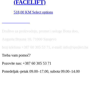
(FACELIFT)
518,00
KM
Select options
USLOVI KORIŠĆENJA
Društvo za proizvodnju, promet i usluge Botta doo,
Augusta Brauna 10, 71000 Sarajevo
broj telefona +387 60 305 53 71, e-mail: info@spojleri.ba
Treba vam pomoć?
Pozovite nas: +387 60 305 53 71
Ponedeljak–petak 09.00–17.00, subota 09.00–14.00