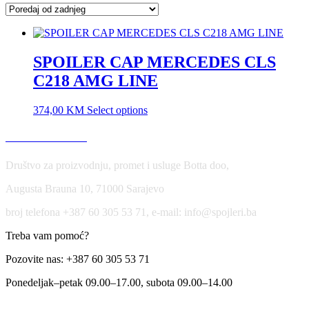
SPOILER CAP MERCEDES CLS
C218 AMG LINE
374,00
KM
Select options
USLOVI KORIŠĆENJA
Društvo za proizvodnju, promet i usluge Botta doo,
Augusta Brauna 10, 71000 Sarajevo
broj telefona +387 60 305 53 71, e-mail: info@spojleri.ba
Treba vam pomoć?
Pozovite nas: +387 60 305 53 71
Ponedeljak–petak 09.00–17.00, subota 09.00–14.00