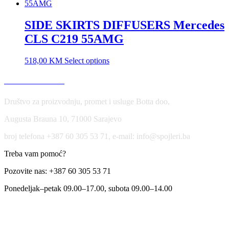
SIDE SKIRTS DIFFUSERS Mercedes
CLS C219 55AMG
518,00
KM
Select options
USLOVI KORIŠĆENJA
Društvo za proizvodnju, promet i usluge Botta doo,
Augusta Brauna 10, 71000 Sarajevo
broj telefona +387 60 305 53 71, e-mail: info@spojleri.ba
Treba vam pomoć?
Pozovite nas: +387 60 305 53 71
Ponedeljak–petak 09.00–17.00, subota 09.00–14.00