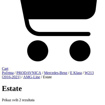
Cart
Početna
/
PRODAVNICA
/
Mercedes-Benz
/
E Klasa
/
W213
[2016-2021]
/
AMG-Line
/ Estate
Estate
Sorted
Prikaz svih 2 rezultata
by