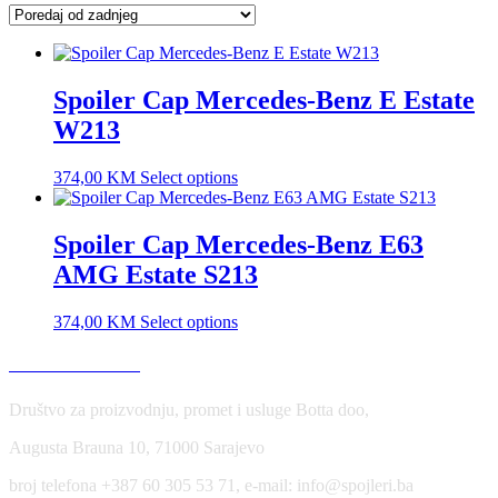
latest
Spoiler Cap Mercedes-Benz E Estate
W213
374,00
KM
Select options
Spoiler Cap Mercedes-Benz E63
AMG Estate S213
374,00
KM
Select options
USLOVI KORIŠĆENJA
Društvo za proizvodnju, promet i usluge Botta doo,
Augusta Brauna 10, 71000 Sarajevo
broj telefona +387 60 305 53 71, e-mail: info@spojleri.ba