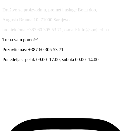
Društvo za proizvodnju, promet i usluge Botta doo,
Augusta Brauna 10, 71000 Sarajevo
broj telefona +387 60 305 53 71, e-mail: info@spojleri.ba
Treba vam pomoć?
Pozovite nas: +387 60 305 53 71
Ponedeljak–petak 09.00–17.00, subota 09.00–14.00