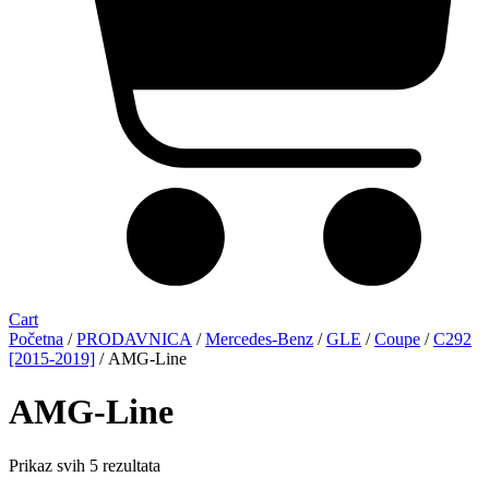
Cart
Početna
/
PRODAVNICA
/
Mercedes-Benz
/
GLE
/
Coupe
/
C292
[2015-2019]
/ AMG-Line
AMG-Line
Sorted
Prikaz svih 5 rezultata
by