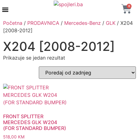
0
AUTENTIČNI PROIZVODI
MAXTON DESIGN
Početna
/
PRODAVNICA
/
Mercedes-Benz
/
GLK
/ X204
[2008-2012]
X204 [2008-2012]
Prikazuje se jedan rezultat
FRONT SPLITTER
MERCEDES GLK W204
(FOR STANDARD BUMPER)
518,00
KM