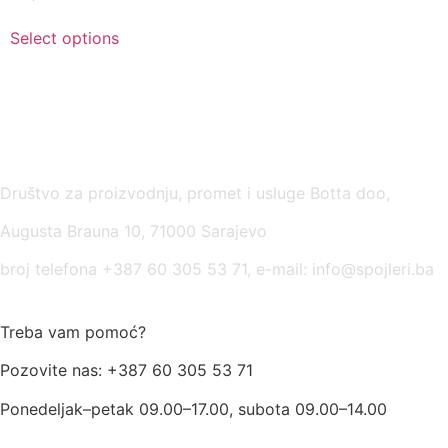
Select options
USLOVI KORIŠĆENJA
Društvo za proizvodnju, promet i usluge Botta doo,
Augusta Brauna 10, 71000 Sarajevo
broj telefona +387 60 305 53 71, e-mail: info@spojleri.ba
Treba vam pomoć?
Pozovite nas: +387 60 305 53 71
Ponedeljak–petak 09.00–17.00, subota 09.00–14.00