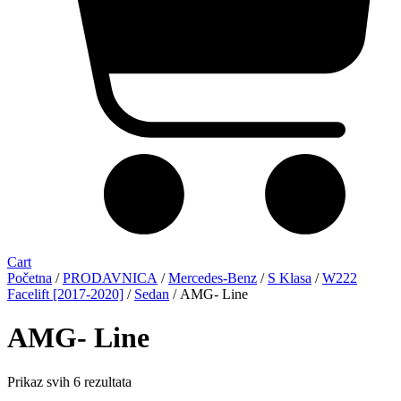
Cart
Početna
/
PRODAVNICA
/
Mercedes-Benz
/
S Klasa
/
W222
Facelift [2017-2020]
/
Sedan
/ AMG- Line
AMG- Line
Sorted
Prikaz svih 6 rezultata
by