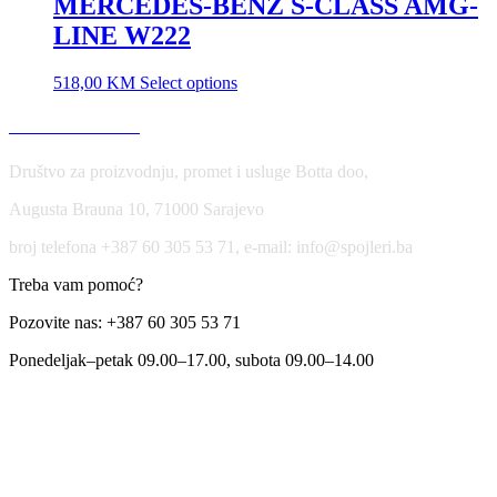
MERCEDES-BENZ S-CLASS AMG-
LINE W222
518,00
KM
Select options
USLOVI KORIŠĆENJA
Društvo za proizvodnju, promet i usluge Botta doo,
Augusta Brauna 10, 71000 Sarajevo
broj telefona +387 60 305 53 71, e-mail: info@spojleri.ba
Treba vam pomoć?
Pozovite nas: +387 60 305 53 71
Ponedeljak–petak 09.00–17.00, subota 09.00–14.00