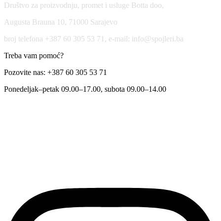
Društvo za proizvodnju, promet i usluge Botta doo,
Augusta Brauna 10, 71000 Sarajevo
broj telefona +387 60 305 53 71, e-mail: info@spojleri.ba
Treba vam pomoć?
Pozovite nas: +387 60 305 53 71
Ponedeljak–petak 09.00–17.00, subota 09.00–14.00