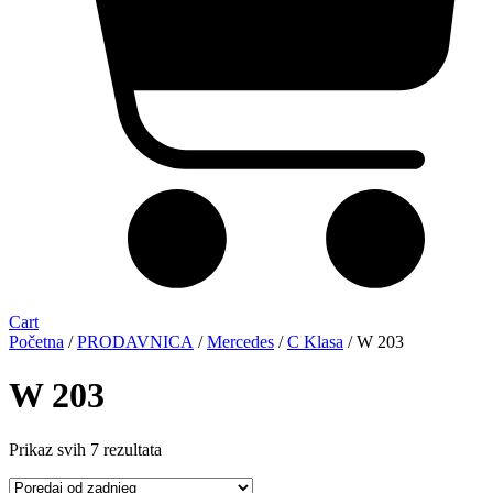
Cart
Početna
/
PRODAVNICA
/
Mercedes
/
C Klasa
/ W 203
W 203
Sorted
Prikaz svih 7 rezultata
by
latest