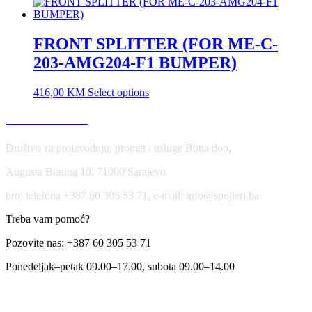
FRONT SPLITTER (FOR ME-C-
203-AMG204-F1 BUMPER)
416,00
KM
Select options
USLOVI KORIŠĆENJA
Društvo za proizvodnju, promet i usluge Botta doo,
Augusta Brauna 10, 71000 Sarajevo
broj telefona +387 60 305 53 71, e-mail: info@spojleri.ba
Treba vam pomoć?
Pozovite nas: +387 60 305 53 71
Ponedeljak–petak 09.00–17.00, subota 09.00–14.00