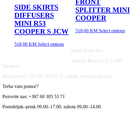
FRONT
SIDE SKIRTS
SPLITTER MINI
DIFFUSERS
COOPER
MINI R53
COOPER S JCW
518,00
KM
Select options
518,00
KM
Select options
usluge Botta doo,
Augusta Brauna 10, 71000
Sarajevo
broj telefona +387 60 305 53 71, e-mail: info@spojleri.ba
Treba vam pomoć?
Pozovite nas: +387 60 305 53 71
Ponedeljak–petak 09.00–17.00, subota 09.00–14.00