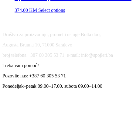
374,00
KM
Select options
USLOVI KORIŠĆENJA
Društvo za proizvodnju, promet i usluge Botta doo,
Augusta Brauna 10, 71000 Sarajevo
broj telefona +387 60 305 53 71, e-mail: info@spojleri.ba
Treba vam pomoć?
Pozovite nas: +387 60 305 53 71
Ponedeljak–petak 09.00–17.00, subota 09.00–14.00