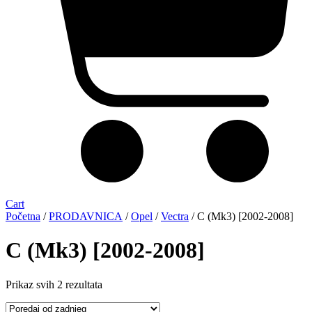
Cart
Početna
/
PRODAVNICA
/
Opel
/
Vectra
/ C (Mk3) [2002-2008]
C (Mk3) [2002-2008]
Sorted
Prikaz svih 2 rezultata
by
latest