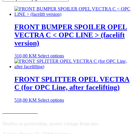
FRONT BUMPER SPOILER OPEL
VECTRA C < OPC LINE > (facelift
version)
310,00
KM
Select options
FRONT SPLITTER OPEL VECTRA
C (for OPC Line, after facelifting)
518,00
KM
Select options
USLOVI KORIŠĆENJA
Društvo za proizvodnju, promet i usluge Botta doo,
Augusta Brauna 10, 71000 Sarajevo