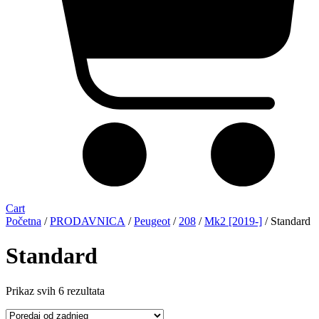
Cart
Početna
/
PRODAVNICA
/
Peugeot
/
208
/
Mk2 [2019-]
/ Standard
Standard
Sorted
Prikaz svih 6 rezultata
by
latest