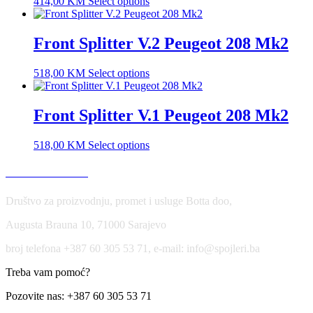
414,00
KM
Select options
Front Splitter V.2 Peugeot 208 Mk2
518,00
KM
Select options
Front Splitter V.1 Peugeot 208 Mk2
518,00
KM
Select options
USLOVI KORIŠĆENJA
Društvo za proizvodnju, promet i usluge Botta doo,
Augusta Brauna 10, 71000 Sarajevo
broj telefona +387 60 305 53 71, e-mail: info@spojleri.ba
Treba vam pomoć?
Pozovite nas: +387 60 305 53 71