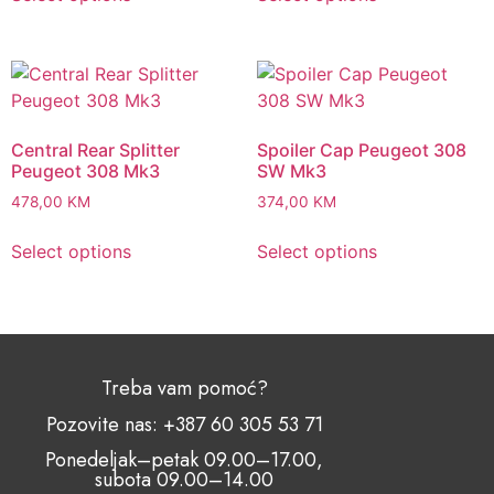
Central Rear Splitter
Spoiler Cap Peugeot 308
Peugeot 308 Mk3
SW Mk3
478,00
KM
374,00
KM
Select options
Select options
Treba vam pomoć?
Pozovite nas: +387 60 305 53 71
Ponedeljak–petak 09.00–17.00,
subota 09.00–14.00