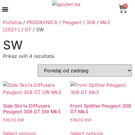
0
AUTENTIČNI PROIZVODI
MAXTON DESIGN
Početna
/
PRODAVNICA
/
Peugeot
/
308
/
Mk3
[2021-]
/
GT
/ SW
SW
Prikaz svih 4 rezultata
Side Skirts Diffusers
Front Splitter Peugeot 308
Peugeot 308 GT SW Mk3
GT Mk3
518,00
KM
518,00
KM
Select options
Select options