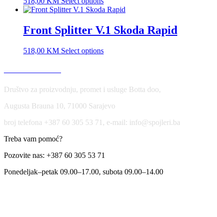
518,00
KM
Select options
Front Splitter V.1 Skoda Rapid
518,00
KM
Select options
USLOVI KORIŠĆENJA
Društvo za proizvodnju, promet i usluge Botta doo,
Augusta Brauna 10, 71000 Sarajevo
broj telefona +387 60 305 53 71, e-mail: info@spojleri.ba
Treba vam pomoć?
Pozovite nas: +387 60 305 53 71
Ponedeljak–petak 09.00–17.00, subota 09.00–14.00