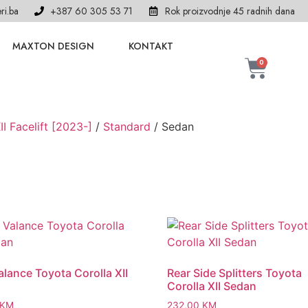
ri.ba
+387 60 305 53 71
Rok proizvodnje 45 radnih dana
MAXTON DESIGN
KONTAKT
0
II Facelift [2023-]
/
Standard
/ Sedan
alance Toyota Corolla XII
Rear Side Splitters Toyota
Corolla XII Sedan
KM
232,00
KM