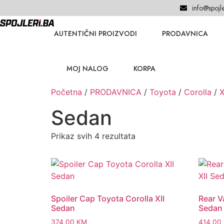
info@spojle
AUTENTIČNI PROIZVODI
PRODAVNICA
MOJ NALOG
KORPA
Početna
/
PRODAVNICA
/
Toyota
/
Corolla
/
X
Sedan
Prikaz svih 4 rezultata
Spoiler Cap Toyota Corolla XII
Rear V
Sedan
Sedan
374,00
KM
414,00