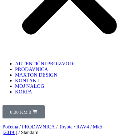
AUTENTIČNI PROIZVODI
PRODAVNICA
MAXTON DESIGN
KONTAKT
MOJ NALOG
KORPA
0,00
KM
0
Početna
/
PRODAVNICA
/
Toyota
/
RAV4
/
Mk5
[2019-]
/ Standard