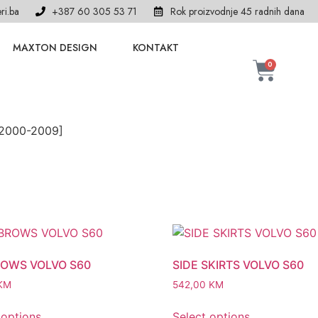
ri.ba
+387 60 305 53 71
Rok proizvodnje 45 radnih dana
MAXTON DESIGN
KONTAKT
0
[2000-2009]
OWS VOLVO S60
SIDE SKIRTS VOLVO S60
KM
542,00
KM
 options
Select options