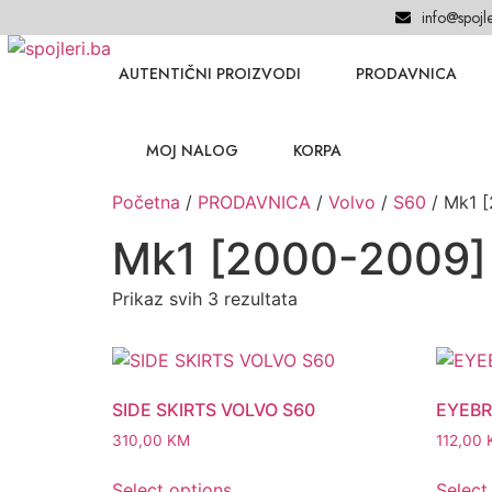
info@spojle
AUTENTIČNI PROIZVODI
PRODAVNICA
MOJ NALOG
KORPA
Početna
/
PRODAVNICA
/
Volvo
/
S60
/ Mk1 
Mk1 [2000-2009]
Prikaz svih 3 rezultata
SIDE SKIRTS VOLVO S60
EYEBR
310,00
KM
112,00
Select options
Select