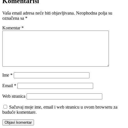
Komentariši
Vaša email adresa neće biti objavljivana.
Neophodna polja su
označena sa
*
Komentar
*
Ime
*
Email
*
Web stranica
Sačuvaj moje ime, email i web stranicu u ovom browseru za
buduće komentare.