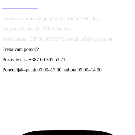
USLOVI KORIŠĆENJA
Društvo za proizvodnju, promet i usluge Botta doo,
Augusta Brauna 10, 71000 Sarajevo
broj telefona +387 60 305 53 71, e-mail: info@spojleri.ba
Treba vam pomoć?
Pozovite nas: +387 60 305 53 71
Ponedeljak–petak 09.00–17.00, subota 09.00–14.00