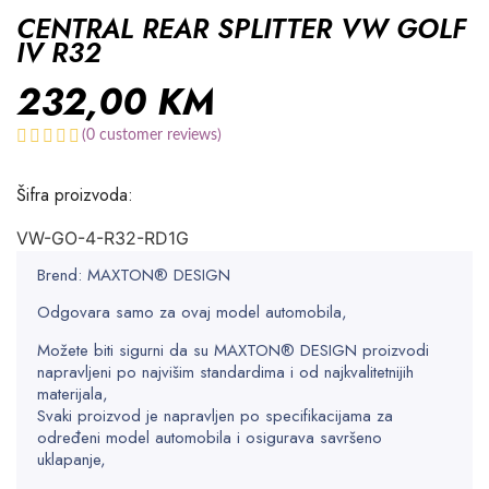
CENTRAL REAR SPLITTER VW GOLF
IV R32
232,00
KM
(
0
customer reviews)
Šifra proizvoda:
VW-GO-4-R32-RD1G
Brend: MAXTON® DESIGN
Odgovara samo za ovaj model automobila,
Možete biti sigurni da su MAXTON® DESIGN proizvodi
napravljeni po najvišim standardima i od najkvalitetnijih
materijala,
Svaki proizvod je napravljen po specifikacijama za
određeni model automobila i osigurava savršeno
uklapanje,