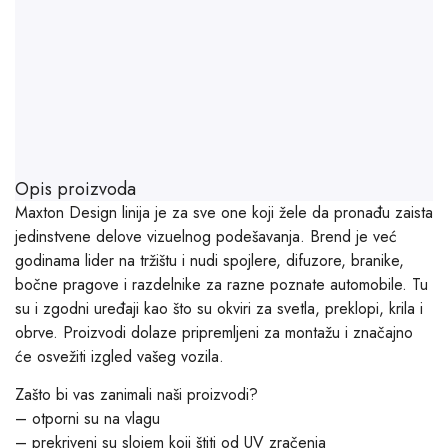
Opis proizvoda
Maxton Design linija je za sve one koji žele da pronađu zaista
jedinstvene delove vizuelnog podešavanja. Brend je već
godinama lider na tržištu i nudi spojlere, difuzore, branike,
bočne pragove i razdelnike za razne poznate automobile. Tu
su i zgodni uređaji kao što su okviri za svetla, preklopi, krila i
obrve. Proizvodi dolaze pripremljeni za montažu i značajno
će osvežiti izgled vašeg vozila.
Zašto bi vas zanimali naši proizvodi?
– otporni su na vlagu
– prekriveni su slojem koji štiti od UV zračenja