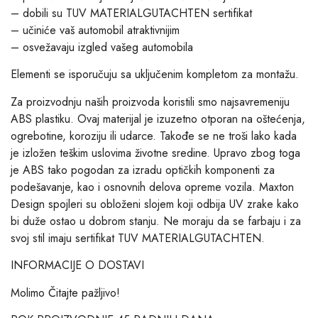
– dobili su TUV MATERIALGUTACHTEN sertifikat
– učiniće vaš automobil atraktivnijim
– osvežavaju izgled vašeg automobila
Elementi se isporučuju sa uključenim kompletom za montažu.
Za proizvodnju naših proizvoda koristili smo najsavremeniju
ABS plastiku. Ovaj materijal je izuzetno otporan na oštećenja,
ogrebotine, koroziju ili udarce. Takođe se ne troši lako kada
je izložen teškim uslovima životne sredine. Upravo zbog toga
je ABS tako pogodan za izradu optičkih komponenti za
podešavanje, kao i osnovnih delova opreme vozila. Maxton
Design spojleri su obloženi slojem koji odbija UV zrake kako
bi duže ostao u dobrom stanju. Ne moraju da se farbaju i za
svoj stil imaju sertifikat TUV MATERIALGUTACHTEN.
INFORMACIJE O DOSTAVI
Molimo Čitajte pažljivo!