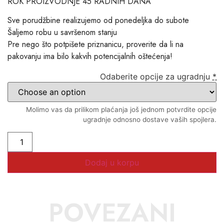
ROK PROIZVODNJE 45 RADNIH DANA
Sve porudžbine realizujemo od ponedeljka do subote
Šaljemo robu u savršenom stanju
Pre nego što potpišete priznanicu, proverite da li na
pakovanju ima bilo kakvih potencijalnih oštećenja!
Odaberite opcije za ugradnju
*
Molimo vas da prilikom plaćanja još jednom potvrdite opcije
ugradnje odnosno dostave vaših spojlera.
Dodaj u korpu
POVEZANI