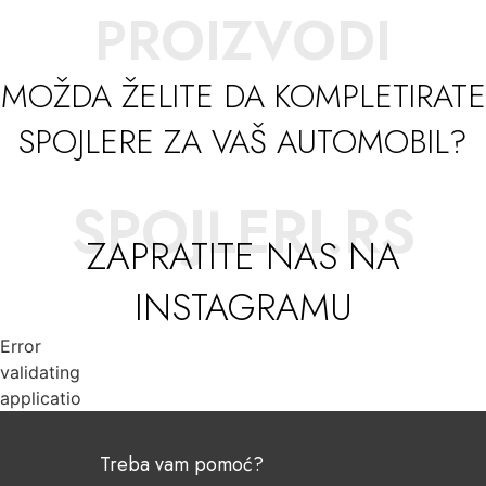
PROIZVODI
MOŽDA ŽELITE DA KOMPLETIRATE
SPOJLERE ZA VAŠ AUTOMOBIL?
SPOJLERI.RS
ZAPRATITE NAS NA
INSTAGRAMU
Error
validating
application
Treba vam pomoć?