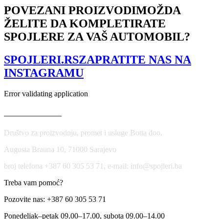
self
POVEZANI PROIZVODI
MOŽDA
sticking
ŽELITE DA KOMPLETIRATE
količina
SPOJLERE ZA VAŠ AUTOMOBIL?
SPOJLERI.RS
ZAPRATITE NAS NA
INSTAGRAMU
Error validating application
USLOVI KORIŠĆENJA
Društvo za proizvodnju, promet i usluge Botta doo,
Augusta Brauna 10, 71000 Sarajevo
broj telefona +387 60 305 53 71, e-mail: info@spojleri.ba
Treba vam pomoć?
Pozovite nas: +387 60 305 53 71
Ponedeljak–petak 09.00–17.00, subota 09.00–14.00