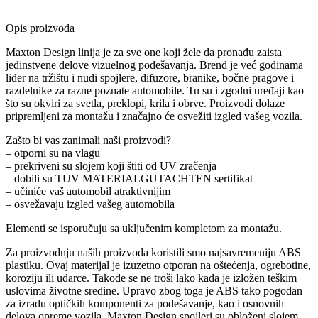
Opis proizvoda
Maxton Design linija je za sve one koji žele da pronađu zaista
jedinstvene delove vizuelnog podešavanja. Brend je već godinama
lider na tržištu i nudi spojlere, difuzore, branike, bočne pragove i
razdelnike za razne poznate automobile. Tu su i zgodni uređaji kao
što su okviri za svetla, preklopi, krila i obrve. Proizvodi dolaze
pripremljeni za montažu i značajno će osvežiti izgled vašeg vozila.
Zašto bi vas zanimali naši proizvodi?
– otporni su na vlagu
– prekriveni su slojem koji štiti od UV zračenja
– dobili su TUV MATERIALGUTACHTEN sertifikat
– učiniće vaš automobil atraktivnijim
– osvežavaju izgled vašeg automobila
Elementi se isporučuju sa uključenim kompletom za montažu.
Za proizvodnju naših proizvoda koristili smo najsavremeniju ABS
plastiku. Ovaj materijal je izuzetno otporan na oštećenja, ogrebotine,
koroziju ili udarce. Takođe se ne troši lako kada je izložen teškim
uslovima životne sredine. Upravo zbog toga je ABS tako pogodan
za izradu optičkih komponenti za podešavanje, kao i osnovnih
delova opreme vozila. Maxton Design spojleri su obloženi slojem