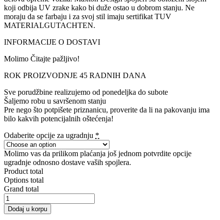
koji odbija UV zrake kako bi duže ostao u dobrom stanju. Ne
moraju da se farbaju i za svoj stil imaju sertifikat TUV
MATERIALGUTACHTEN.
INFORMACIJE O DOSTAVI
Molimo Čitajte pažljivo!
ROK PROIZVODNJE 45 RADNIH DANA
Sve porudžbine realizujemo od ponedeljka do subote
Šaljemo robu u savršenom stanju
Pre nego što potpišete priznanicu, proverite da li na pakovanju ima
bilo kakvih potencijalnih oštećenja!
Odaberite opcije za ugradnju
*
Molimo vas da prilikom plaćanja još jednom potvrdite opcije
ugradnje odnosno dostave vaših spojlera.
Product total
Options total
Grand total
Decorative
stripe
Dodaj u korpu
for