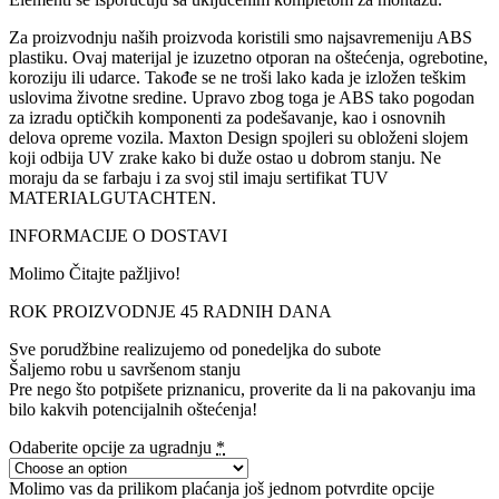
Za proizvodnju naših proizvoda koristili smo najsavremeniju ABS
plastiku. Ovaj materijal je izuzetno otporan na oštećenja, ogrebotine,
koroziju ili udarce. Takođe se ne troši lako kada je izložen teškim
uslovima životne sredine. Upravo zbog toga je ABS tako pogodan
za izradu optičkih komponenti za podešavanje, kao i osnovnih
delova opreme vozila. Maxton Design spojleri su obloženi slojem
koji odbija UV zrake kako bi duže ostao u dobrom stanju. Ne
moraju da se farbaju i za svoj stil imaju sertifikat TUV
MATERIALGUTACHTEN.
INFORMACIJE O DOSTAVI
Molimo Čitajte pažljivo!
ROK PROIZVODNJE 45 RADNIH DANA
Sve porudžbine realizujemo od ponedeljka do subote
Šaljemo robu u savršenom stanju
Pre nego što potpišete priznanicu, proverite da li na pakovanju ima
bilo kakvih potencijalnih oštećenja!
Odaberite opcije za ugradnju
*
Molimo vas da prilikom plaćanja još jednom potvrdite opcije