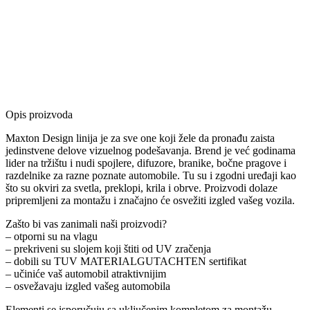
Opis proizvoda
Maxton Design linija je za sve one koji žele da pronađu zaista
jedinstvene delove vizuelnog podešavanja. Brend je već godinama
lider na tržištu i nudi spojlere, difuzore, branike, bočne pragove i
razdelnike za razne poznate automobile. Tu su i zgodni uređaji kao
što su okviri za svetla, preklopi, krila i obrve. Proizvodi dolaze
pripremljeni za montažu i značajno će osvežiti izgled vašeg vozila.
Zašto bi vas zanimali naši proizvodi?
– otporni su na vlagu
– prekriveni su slojem koji štiti od UV zračenja
– dobili su TUV MATERIALGUTACHTEN sertifikat
– učiniće vaš automobil atraktivnijim
– osvežavaju izgled vašeg automobila
Elementi se isporučuju sa uključenim kompletom za montažu.