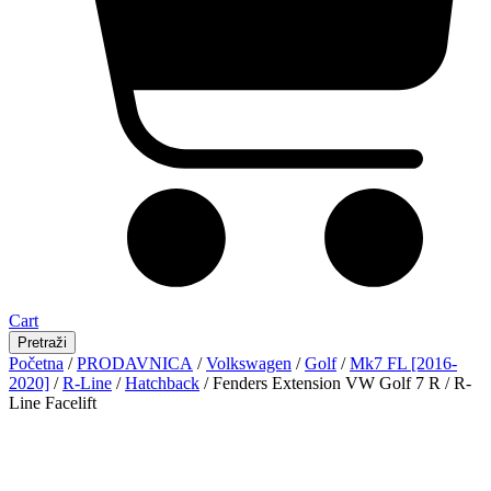
Cart
Pretraži
Početna
/
PRODAVNICA
/
Volkswagen
/
Golf
/
Mk7 FL [2016-
2020]
/
R-Line
/
Hatchback
/ Fenders Extension VW Golf 7 R / R-
Line Facelift