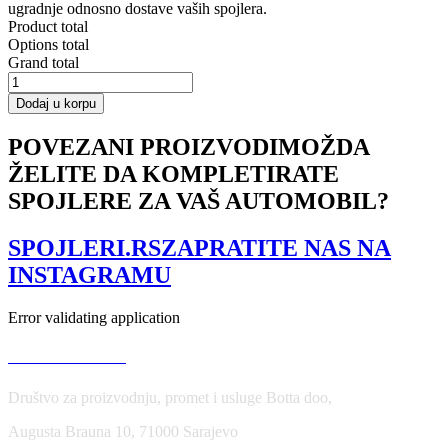
ugradnje odnosno dostave vaših spojlera.
Product total
Options total
Grand total
Fenders
Extension
Dodaj u korpu
VW
Golf
POVEZANI PROIZVODI
MOŽDA
7
ŽELITE DA KOMPLETIRATE
R
/
SPOJLERE ZA VAŠ AUTOMOBIL?
R-
Line
Facelift
SPOJLERI.RS
ZAPRATITE NAS NA
količina
INSTAGRAMU
Error validating application
USLOVI KORIŠĆENJA
Društvo za proizvodnju, promet i usluge Botta doo,
Augusta Brauna 10, 71000 Sarajevo