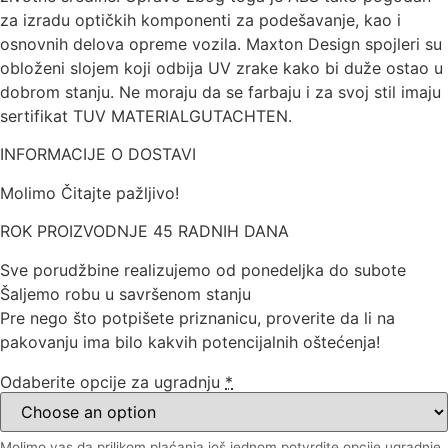
za izradu optičkih komponenti za podešavanje, kao i
osnovnih delova opreme vozila. Maxton Design spojleri su
obloženi slojem koji odbija UV zrake kako bi duže ostao u
dobrom stanju. Ne moraju da se farbaju i za svoj stil imaju
sertifikat TUV MATERIALGUTACHTEN.
INFORMACIJE O DOSTAVI
Molimo Čitajte pažljivo!
ROK PROIZVODNJE 45 RADNIH DANA
Sve porudžbine realizujemo od ponedeljka do subote
Šaljemo robu u savršenom stanju
Pre nego što potpišete priznanicu, proverite da li na
pakovanju ima bilo kakvih potencijalnih oštećenja!
Odaberite opcije za ugradnju
*
Molimo vas da prilikom plaćanja još jednom potvrdite opcije ugradnje