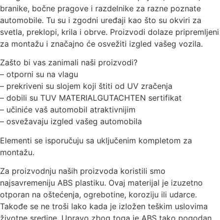
branike, bočne pragove i razdelnike za razne poznate
automobile. Tu su i zgodni uređaji kao što su okviri za
svetla, preklopi, krila i obrve. Proizvodi dolaze pripremljeni
za montažu i značajno će osvežiti izgled vašeg vozila.
Zašto bi vas zanimali naši proizvodi?
– otporni su na vlagu
– prekriveni su slojem koji štiti od UV zračenja
– dobili su TUV MATERIALGUTACHTEN sertifikat
– učiniće vaš automobil atraktivnijim
– osvežavaju izgled vašeg automobila
Elementi se isporučuju sa uključenim kompletom za
montažu.
Za proizvodnju naših proizvoda koristili smo
najsavremeniju ABS plastiku. Ovaj materijal je izuzetno
otporan na oštećenja, ogrebotine, koroziju ili udarce.
Takođe se ne troši lako kada je izložen teškim uslovima
životne sredine. Upravo zbog toga je ABS tako pogodan