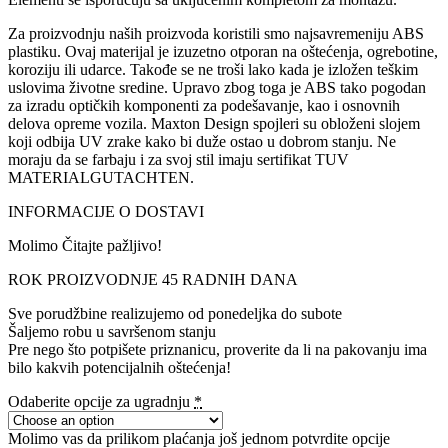
Za proizvodnju naših proizvoda koristili smo najsavremeniju ABS
plastiku. Ovaj materijal je izuzetno otporan na oštećenja, ogrebotine,
koroziju ili udarce. Takođe se ne troši lako kada je izložen teškim
uslovima životne sredine. Upravo zbog toga je ABS tako pogodan
za izradu optičkih komponenti za podešavanje, kao i osnovnih
delova opreme vozila. Maxton Design spojleri su obloženi slojem
koji odbija UV zrake kako bi duže ostao u dobrom stanju. Ne
moraju da se farbaju i za svoj stil imaju sertifikat TUV
MATERIALGUTACHTEN.
INFORMACIJE O DOSTAVI
Molimo Čitajte pažljivo!
ROK PROIZVODNJE 45 RADNIH DANA
Sve porudžbine realizujemo od ponedeljka do subote
Šaljemo robu u savršenom stanju
Pre nego što potpišete priznanicu, proverite da li na pakovanju ima
bilo kakvih potencijalnih oštećenja!
Odaberite opcije za ugradnju
*
Molimo vas da prilikom plaćanja još jednom potvrdite opcije