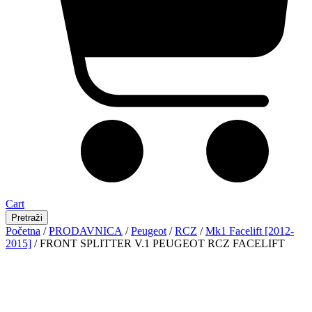
Cart
Pretraži
Početna
/
PRODAVNICA
/
Peugeot
/
RCZ
/
Mk1 Facelift [2012-
2015]
/ FRONT SPLITTER V.1 PEUGEOT RCZ FACELIFT