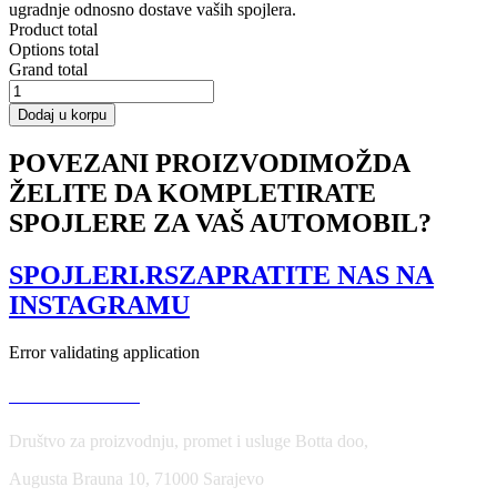
ugradnje odnosno dostave vaših spojlera.
Product total
Options total
Grand total
FRONT
SPLITTER
Dodaj u korpu
V.1
PEUGEOT
POVEZANI PROIZVODI
MOŽDA
RCZ
ŽELITE DA KOMPLETIRATE
FACELIFT
količina
SPOJLERE ZA VAŠ AUTOMOBIL?
SPOJLERI.RS
ZAPRATITE NAS NA
INSTAGRAMU
Error validating application
USLOVI KORIŠĆENJA
Društvo za proizvodnju, promet i usluge Botta doo,
Augusta Brauna 10, 71000 Sarajevo