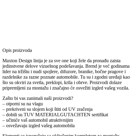
Opis proizvoda
Maxton Design linija je za sve one koji žele da pronađu zaista
jedinstvene delove vizuelnog podešavanja. Brend je već godinama
lider na tržištu i nudi spojlere, difuzore, branike, bočne pragove i
razdelnike za razne poznate automobile. Tu su i zgodni uređaji kao
što su okviri za svetla, preklopi, krila i obrve. Proizvodi dolaze
pripremljeni za montažu i značajno će osvežiti izgled vašeg vozila.
Zašto bi vas zanimali naši proizvodi?
– otporni su na vlagu
– prekriveni su slojem koji štiti od UV zračenja
– dobili su TUV MATERIALGUTACHTEN sertifikat
– učiniće vaš automobil atraktivnijim
– osvežavaju izgled vašeg automobila
Elementi se isporučuju sa uključenim kompletom za montažu.