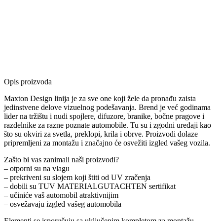
Opis proizvoda
Maxton Design linija je za sve one koji žele da pronađu zaista
jedinstvene delove vizuelnog podešavanja. Brend je već godinama
lider na tržištu i nudi spojlere, difuzore, branike, bočne pragove i
razdelnike za razne poznate automobile. Tu su i zgodni uređaji kao
što su okviri za svetla, preklopi, krila i obrve. Proizvodi dolaze
pripremljeni za montažu i značajno će osvežiti izgled vašeg vozila.
Zašto bi vas zanimali naši proizvodi?
– otporni su na vlagu
– prekriveni su slojem koji štiti od UV zračenja
– dobili su TUV MATERIALGUTACHTEN sertifikat
– učiniće vaš automobil atraktivnijim
– osvežavaju izgled vašeg automobila
Elementi se isporučuju sa uključenim kompletom za montažu.