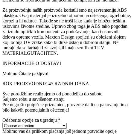
Za proizvodnju naših proizvoda koristili smo najsavremeniju ABS
plastiku. Ovaj materijal je izuzetno otporan na oštećenja, ogrebotine,
koroziju ili udarce. Takođe se ne troši lako kada je izložen teškim
uslovima životne sredine. Upravo zbog toga je ABS tako pogodan
za izradu optičkih komponenti za podešavanje, kao i osnovnih
delova opreme vozila. Maxton Design spojleri su obloženi slojem
koji odbija UV zrake kako bi duže ostao u dobrom stanju. Ne
moraju da se farbaju i za svoj stil imaju sertifikat TUV
MATERIALGUTACHTEN.
INFORMACIJE O DOSTAVI
Molimo Čitajte pažljivo!
ROK PROIZVODNJE 45 RADNIH DANA
Sve porudžbine realizujemo od ponedeljka do subote
Šaljemo robu u savršenom stanju
Pre nego što potpišete priznanicu, proverite da li na pakovanju ima
bilo kakvih potencijalnih oštećenja!
Odaberite opcije za ugradnju
*
Molimo vas da prilikom plaćanja još jednom potvrdite opcije