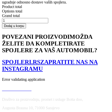
ugradnje odnosno dostave vaših spojlera.
Product total
Options total
Grand total
Front
Splitter
Dodaj u korpu
V.2
Ford
POVEZANI PROIZVODI
MOŽDA
Focus
ŽELITE DA KOMPLETIRATE
ST-
Line
SPOJLERE ZA VAŠ AUTOMOBIL?
Mk3
FL
količina
SPOJLERI.RS
ZAPRATITE NAS NA
INSTAGRAMU
Error validating application
USLOVI KORIŠĆENJA
Društvo za proizvodnju, promet i usluge Botta doo,
Augusta Brauna 10, 71000 Sarajevo