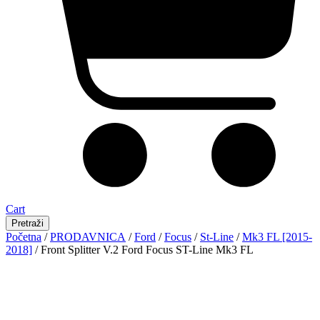
Cart
Pretraži
Početna
/
PRODAVNICA
/
Ford
/
Focus
/
St-Line
/
Mk3 FL [2015-
2018]
/ Front Splitter V.2 Ford Focus ST-Line Mk3 FL