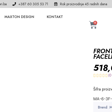
ri.ba
+387 60 305 53 71
Rok proizvodnje 45 radnih dana
MAXTON DESIGN
KONTAKT
0
FRONT
FACEL
518
(
0
Šifra proiz
MA-6-3F
Brend: