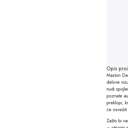
Opis pro
Maxton Desi
delove vizu
nudi spojl
poznate aut
preklopi, k
će osvežit
Zašto bi va
– otporni 