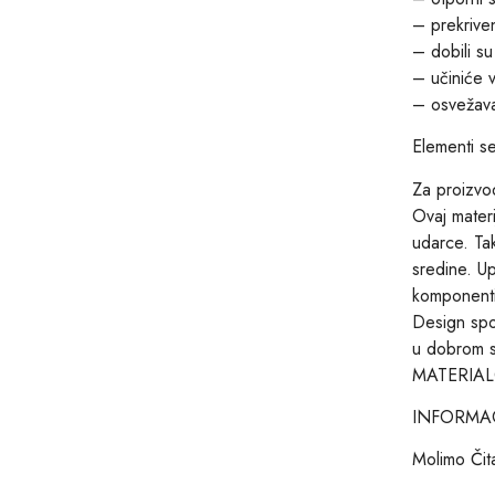
– prekriven
– dobili 
– učiniće v
– osvežava
Elementi s
Za proizvod
Ovaj materi
udarce. Tak
sredine. U
komponenti
Design spo
u dobrom st
MATERIA
INFORMAC
Molimo Čita