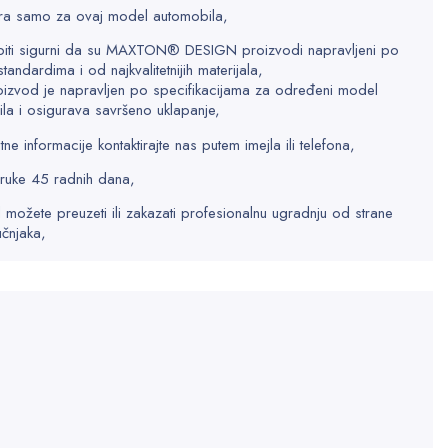
a samo za ovaj model automobila,
biti sigurni da su MAXTON® DESIGN proizvodi napravljeni po
standardima i od najkvalitetnijih materijala,
oizvod je napravljen po specifikacijama za određeni model
la i osigurava savršeno uklapanje,
e informacije kontaktirajte nas putem imejla ili telefona,
ruke 45 radnih dana,
 možete preuzeti ili zakazati profesionalnu ugradnju od strane
učnjaka,