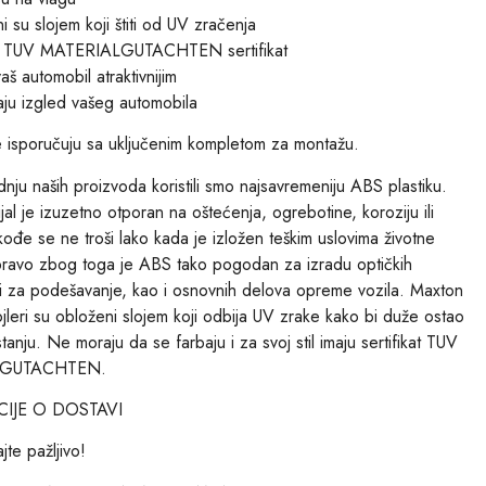
i su slojem koji štiti od UV zračenja
su TUV MATERIALGUTACHTEN sertifikat
aš automobil atraktivnijim
ju izgled vašeg automobila
e isporučuju sa uključenim kompletom za montažu.
nju naših proizvoda koristili smo najsavremeniju ABS plastiku.
jal je izuzetno otporan na oštećenja, ogrebotine, koroziju ili
ođe se ne troši lako kada je izložen teškim uslovima životne
pravo zbog toga je ABS tako pogodan za izradu optičkih
 za podešavanje, kao i osnovnih delova opreme vozila. Maxton
jleri su obloženi slojem koji odbija UV zrake kako bi duže ostao
anju. Ne moraju da se farbaju i za svoj stil imaju sertifikat TUV
LGUTACHTEN.
IJE O DOSTAVI
jte pažljivo!