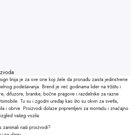
izvoda
gn linija je za sve one koji žele da pronađu zaista jedinstvene
elnog podešavanja. Brend je već godinama lider na tržištu i
ere, difuzore, branike, bočne pragove i razdelnike za razne
omobile. Tu su i zgodni uređaji kao što su okviri za svetla,
rila i obrve. Proizvodi dolaze pripremljeni za montažu i značajno
i izgled vašeg vozila.
s zanimali naši proizvodi?
su na vlagu