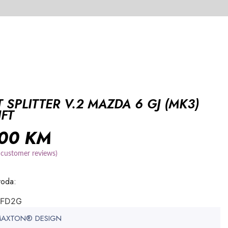
 SPLITTER V.2 MAZDA 6 GJ (MK3)
IFT
,00
KM
customer reviews)
voda:
-FD2G
 MAXTON® DESIGN