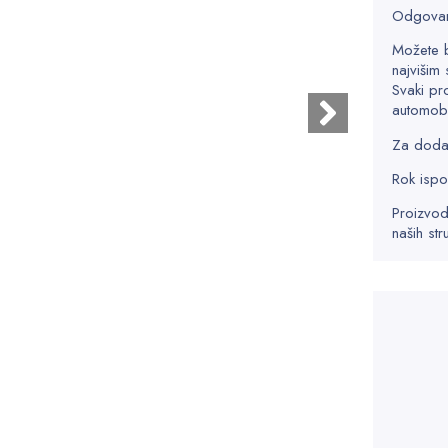
Odgovar
Možete 
najvišim 
Svaki pr
automobi
Za dodatn
Rok ispo
Proizvod
naših str