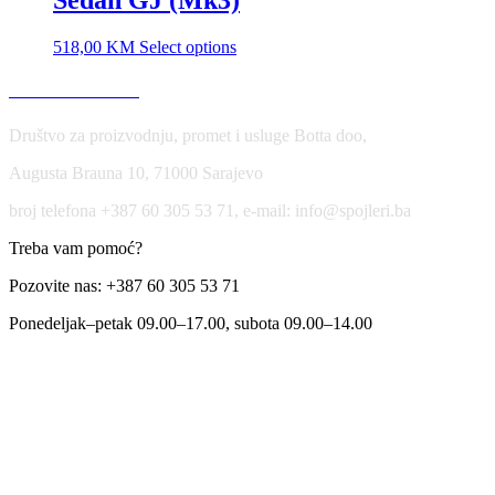
518,00
KM
Select options
USLOVI KORIŠĆENJA
Društvo za proizvodnju, promet i usluge Botta doo,
Augusta Brauna 10, 71000 Sarajevo
broj telefona +387 60 305 53 71, e-mail: info@spojleri.ba
Treba vam pomoć?
Pozovite nas: +387 60 305 53 71
Ponedeljak–petak 09.00–17.00, subota 09.00–14.00