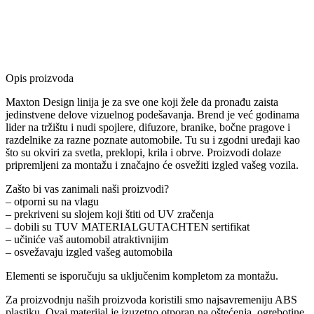
Opis proizvoda
Maxton Design linija je za sve one koji žele da pronađu zaista
jedinstvene delove vizuelnog podešavanja. Brend je već godinama
lider na tržištu i nudi spojlere, difuzore, branike, bočne pragove i
razdelnike za razne poznate automobile. Tu su i zgodni uređaji kao
što su okviri za svetla, preklopi, krila i obrve. Proizvodi dolaze
pripremljeni za montažu i značajno će osvežiti izgled vašeg vozila.
Zašto bi vas zanimali naši proizvodi?
– otporni su na vlagu
– prekriveni su slojem koji štiti od UV zračenja
– dobili su TUV MATERIALGUTACHTEN sertifikat
– učiniće vaš automobil atraktivnijim
– osvežavaju izgled vašeg automobila
Elementi se isporučuju sa uključenim kompletom za montažu.
Za proizvodnju naših proizvoda koristili smo najsavremeniju ABS
plastiku. Ovaj materijal je izuzetno otporan na oštećenja, ogrebotine,