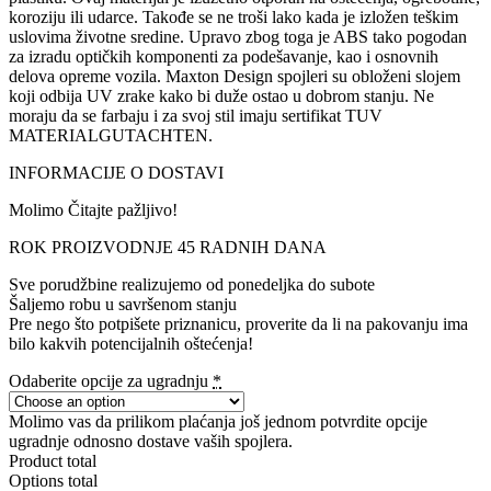
koroziju ili udarce. Takođe se ne troši lako kada je izložen teškim
uslovima životne sredine. Upravo zbog toga je ABS tako pogodan
za izradu optičkih komponenti za podešavanje, kao i osnovnih
delova opreme vozila. Maxton Design spojleri su obloženi slojem
koji odbija UV zrake kako bi duže ostao u dobrom stanju. Ne
moraju da se farbaju i za svoj stil imaju sertifikat TUV
MATERIALGUTACHTEN.
INFORMACIJE O DOSTAVI
Molimo Čitajte pažljivo!
ROK PROIZVODNJE 45 RADNIH DANA
Sve porudžbine realizujemo od ponedeljka do subote
Šaljemo robu u savršenom stanju
Pre nego što potpišete priznanicu, proverite da li na pakovanju ima
bilo kakvih potencijalnih oštećenja!
Odaberite opcije za ugradnju
*
Molimo vas da prilikom plaćanja još jednom potvrdite opcije
ugradnje odnosno dostave vaših spojlera.
Product total
Options total