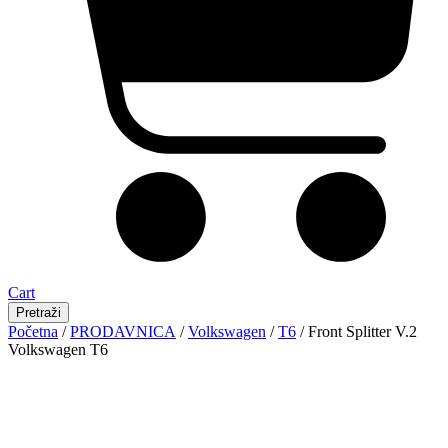
Cart
Pretraži
Početna
/
PRODAVNICA
/
Volkswagen
/
T6
/ Front Splitter V.2
Volkswagen T6