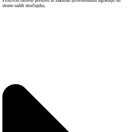
Proizvod možete preuzeti ili zakazati profesionalnu ugradnju od
strane naših stručnjaka,