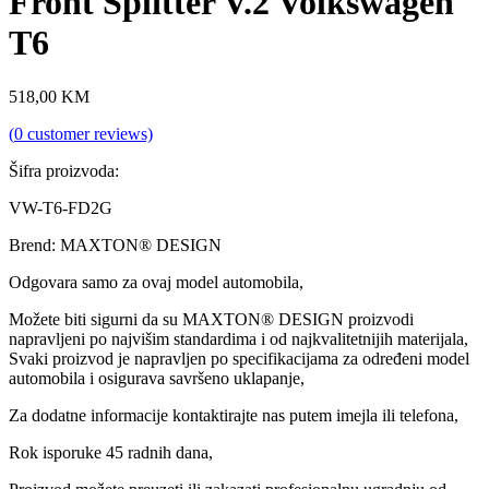
Front Splitter V.2 Volkswagen
T6
518,00
KM
(
0
customer reviews)
Šifra proizvoda:
VW-T6-FD2G
Brend: MAXTON® DESIGN
Odgovara samo za ovaj model automobila,
Možete biti sigurni da su MAXTON® DESIGN proizvodi
napravljeni po najvišim standardima i od najkvalitetnijih materijala,
Svaki proizvod je napravljen po specifikacijama za određeni model
automobila i osigurava savršeno uklapanje,
Za dodatne informacije kontaktirajte nas putem imejla ili telefona,
Rok isporuke 45 radnih dana,