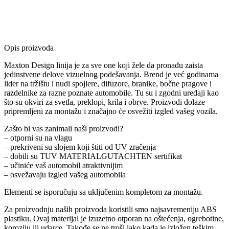
Opis proizvoda
Maxton Design linija je za sve one koji žele da pronađu zaista
jedinstvene delove vizuelnog podešavanja. Brend je već godinama
lider na tržištu i nudi spojlere, difuzore, branike, bočne pragove i
razdelnike za razne poznate automobile. Tu su i zgodni uređaji kao
što su okviri za svetla, preklopi, krila i obrve. Proizvodi dolaze
pripremljeni za montažu i značajno će osvežiti izgled vašeg vozila.
Zašto bi vas zanimali naši proizvodi?
– otporni su na vlagu
– prekriveni su slojem koji štiti od UV zračenja
– dobili su TUV MATERIALGUTACHTEN sertifikat
– učiniće vaš automobil atraktivnijim
– osvežavaju izgled vašeg automobila
Elementi se isporučuju sa uključenim kompletom za montažu.
Za proizvodnju naših proizvoda koristili smo najsavremeniju ABS
plastiku. Ovaj materijal je izuzetno otporan na oštećenja, ogrebotine,
koroziju ili udarce. Takođe se ne troši lako kada je izložen teškim