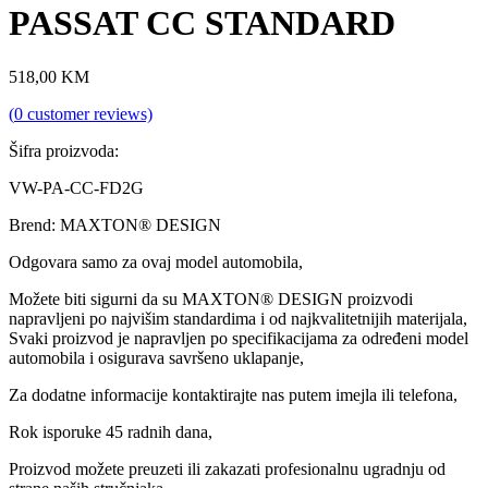
PASSAT CC STANDARD
518,00
KM
(
0
customer reviews)
Šifra proizvoda:
VW-PA-CC-FD2G
Brend: MAXTON® DESIGN
Odgovara samo za ovaj model automobila,
Možete biti sigurni da su MAXTON® DESIGN proizvodi
napravljeni po najvišim standardima i od najkvalitetnijih materijala,
Svaki proizvod je napravljen po specifikacijama za određeni model
automobila i osigurava savršeno uklapanje,
Za dodatne informacije kontaktirajte nas putem imejla ili telefona,
Rok isporuke 45 radnih dana,
Proizvod možete preuzeti ili zakazati profesionalnu ugradnju od