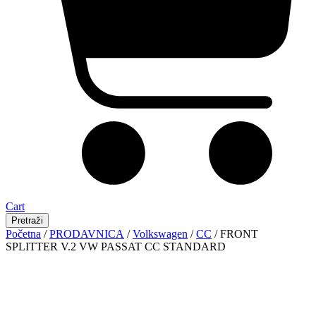
Cart
Pretraži
Početna
/
PRODAVNICA
/
Volkswagen
/
CC
/ FRONT
SPLITTER V.2 VW PASSAT CC STANDARD