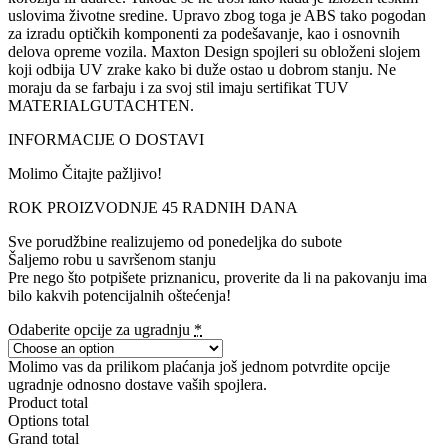
uslovima životne sredine. Upravo zbog toga je ABS tako pogodan
za izradu optičkih komponenti za podešavanje, kao i osnovnih
delova opreme vozila. Maxton Design spojleri su obloženi slojem
koji odbija UV zrake kako bi duže ostao u dobrom stanju. Ne
moraju da se farbaju i za svoj stil imaju sertifikat TUV
MATERIALGUTACHTEN.
INFORMACIJE O DOSTAVI
Molimo Čitajte pažljivo!
ROK PROIZVODNJE 45 RADNIH DANA
Sve porudžbine realizujemo od ponedeljka do subote
Šaljemo robu u savršenom stanju
Pre nego što potpišete priznanicu, proverite da li na pakovanju ima
bilo kakvih potencijalnih oštećenja!
Odaberite opcije za ugradnju
*
Molimo vas da prilikom plaćanja još jednom potvrdite opcije
ugradnje odnosno dostave vaših spojlera.
Product total
Options total
Grand total