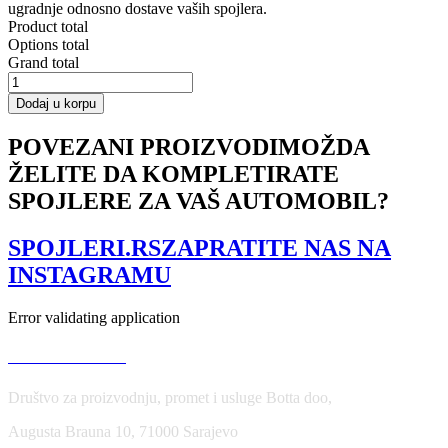
ugradnje odnosno dostave vaših spojlera.
Product total
Options total
Grand total
FRONT
SPLITTER
Dodaj u korpu
v.2
VW
POVEZANI PROIZVODI
MOŽDA
POLO
ŽELITE DA KOMPLETIRATE
MK5
GTI
SPOJLERE ZA VAŠ AUTOMOBIL?
(FACELIFT)
količina
SPOJLERI.RS
ZAPRATITE NAS NA
INSTAGRAMU
Error validating application
USLOVI KORIŠĆENJA
Društvo za proizvodnju, promet i usluge Botta doo,
Augusta Brauna 10, 71000 Sarajevo