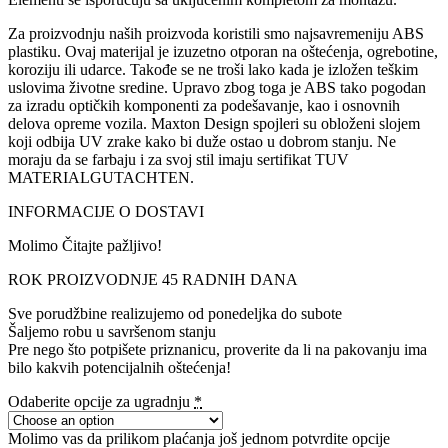
Za proizvodnju naših proizvoda koristili smo najsavremeniju ABS
plastiku. Ovaj materijal je izuzetno otporan na oštećenja, ogrebotine,
koroziju ili udarce. Takođe se ne troši lako kada je izložen teškim
uslovima životne sredine. Upravo zbog toga je ABS tako pogodan
za izradu optičkih komponenti za podešavanje, kao i osnovnih
delova opreme vozila. Maxton Design spojleri su obloženi slojem
koji odbija UV zrake kako bi duže ostao u dobrom stanju. Ne
moraju da se farbaju i za svoj stil imaju sertifikat TUV
MATERIALGUTACHTEN.
INFORMACIJE O DOSTAVI
Molimo Čitajte pažljivo!
ROK PROIZVODNJE 45 RADNIH DANA
Sve porudžbine realizujemo od ponedeljka do subote
Šaljemo robu u savršenom stanju
Pre nego što potpišete priznanicu, proverite da li na pakovanju ima
bilo kakvih potencijalnih oštećenja!
Odaberite opcije za ugradnju
*
Molimo vas da prilikom plaćanja još jednom potvrdite opcije