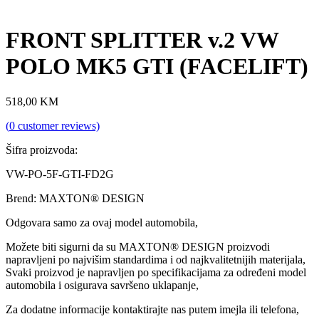
FRONT SPLITTER v.2 VW
POLO MK5 GTI (FACELIFT)
518,00
KM
(
0
customer reviews)
Šifra proizvoda:
VW-PO-5F-GTI-FD2G
Brend: MAXTON® DESIGN
Odgovara samo za ovaj model automobila,
Možete biti sigurni da su MAXTON® DESIGN proizvodi
napravljeni po najvišim standardima i od najkvalitetnijih materijala,
Svaki proizvod je napravljen po specifikacijama za određeni model
automobila i osigurava savršeno uklapanje,
Za dodatne informacije kontaktirajte nas putem imejla ili telefona,