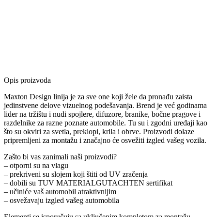
Opis proizvoda
Maxton Design linija je za sve one koji žele da pronađu zaista
jedinstvene delove vizuelnog podešavanja. Brend je već godinama
lider na tržištu i nudi spojlere, difuzore, branike, bočne pragove i
razdelnike za razne poznate automobile. Tu su i zgodni uređaji kao
što su okviri za svetla, preklopi, krila i obrve. Proizvodi dolaze
pripremljeni za montažu i značajno će osvežiti izgled vašeg vozila.
Zašto bi vas zanimali naši proizvodi?
– otporni su na vlagu
– prekriveni su slojem koji štiti od UV zračenja
– dobili su TUV MATERIALGUTACHTEN sertifikat
– učiniće vaš automobil atraktivnijim
– osvežavaju izgled vašeg automobila
Elementi se isporučuju sa uključenim kompletom za montažu.