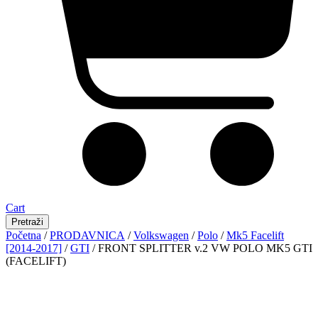
Cart
Pretraži
Početna
/
PRODAVNICA
/
Volkswagen
/
Polo
/
Mk5 Facelift
[2014-2017]
/
GTI
/ FRONT SPLITTER v.2 VW POLO MK5 GTI
(FACELIFT)